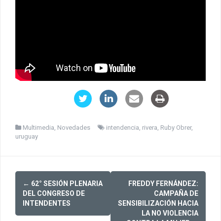
Multimedia
,
Novedades
intendencia
,
rivera
,
Ruby Obrer
,
uruguay
Post
←
62° SESIÓN PLENARIA
FREDDY FERNÁNDEZ:
navigation
DEL CONGRESO DE
CAMPAÑA DE
INTENDENTES
SENSIBILIZACIÓN HACIA
LA NO VIOLENCIA