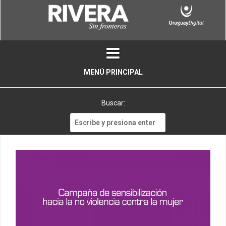
Skip
to
content
MENÚ PRINCIPAL
Buscar:
Buscar: