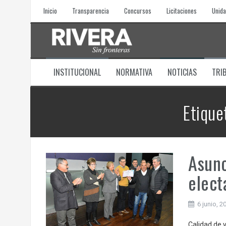
Skip
Inicio
Transparencia
Concursos
Licitaciones
Unida
to
content
INSTITUCIONAL
NORMATIVA
NOTICIAS
TRI
Etique
Asunc
elect
6 junio, 2
Calidad de 