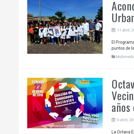
Acond
Urban
11 abril, 
El Programa
puntos de l
Multimedi
Octav
Vecin
años 
6 abril, 2
La Octava E