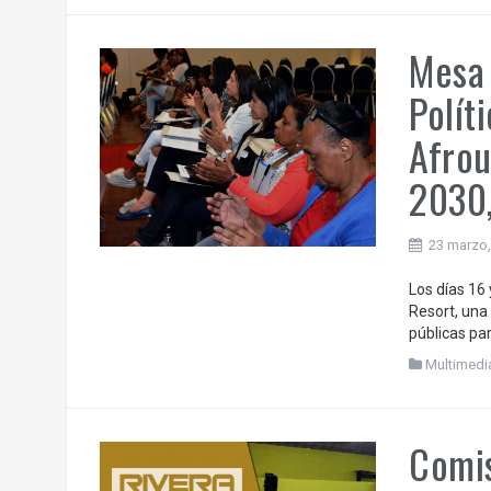
Mesa 
Polít
Afrou
2030,
23 marzo,
Los días 16 
Resort, una 
públicas pa
Multimedi
Comis