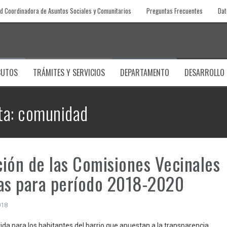
d Coordinadora de Asuntos Sociales y Comunitarios
Preguntas Frecuentes
Dat
BUTOS
TRÁMITES Y SERVICIOS
DEPARTAMENTO
DESARROLLO
ta:
comunidad
ión de las Comisiones Vecinales
as para período 2018-2020
018
vida para los habitantes del barrio que apuestan a la transparencia