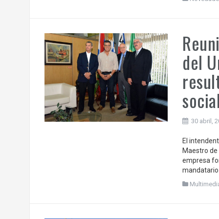
Reuni
del U
resul
socia
30 abril, 
El intenden
Maestro de l
empresa for
mandatario 
Multimedi