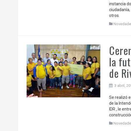
instancia d
ciudadanía,
otros.
Novedade
Cere
la fu
de Ri
3 abril, 2
Se realizó e
de la Inten
IDR , le en
construcció
Novedade