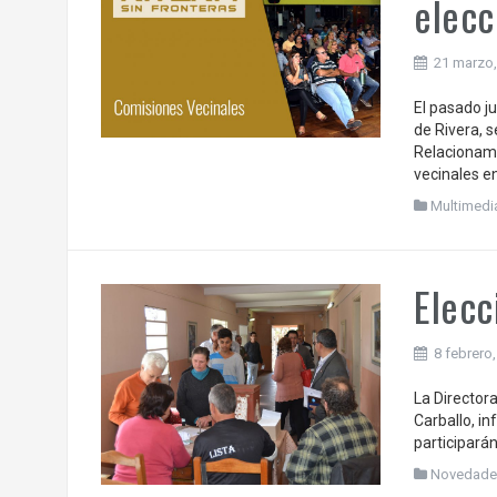
elecc
21 marzo,
El pasado j
de Rivera, s
Relacionami
vecinales en
Multimedi
Elecc
8 febrero
La Director
Carballo, in
participará
Novedade