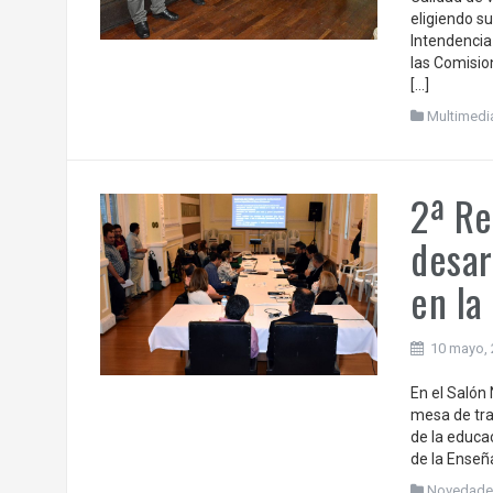
eligiendo su
Intendencia
las Comision
[…]
Multimedi
2ª Re
desar
en la
10 mayo,
En el Salón 
mesa de tra
de la educa
de la Enseñ
Novedade