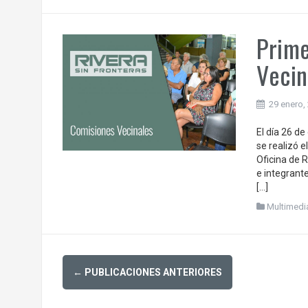
Prime
Vecin
29 enero,
El día 26 d
se realizó e
Oficina de 
e integrant
[…]
Multimedi
Posts
←
PUBLICACIONES ANTERIORES
navigation