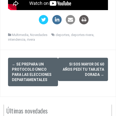
Multimedia
,
Novedades
deportes
,
deportes rivera
,
intendencia
,
rivera
Post
←
SE PREPARA UN
SI SOS MAYOR DE 60
navigation
PROTOCOLO ÚNICO
AÑOS PEDÍ TU TARJETA
PARA LAS ELECCIONES
DORADA
→
DEPARTAMENTALES
Últimas novedades