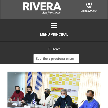
Skip
to
content
MENÚ PRINCIPAL
Buscar:
Buscar: