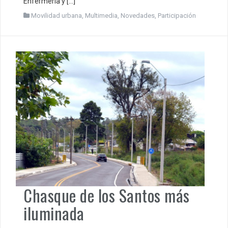
Enfermería y […]
Movilidad urbana
,
Multimedia
,
Novedades
,
Participación
Chasque de los Santos más
iluminada