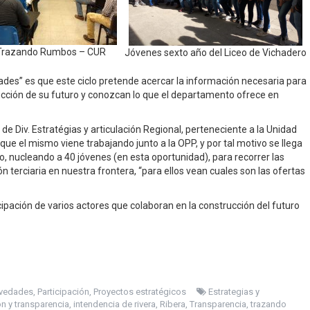
 Trazando Rumbos – CUR
Jóvenes sexto año del Liceo de Vichadero
des” es que este ciclo pretende acercar la información necesaria para
ucción de su futuro y conozcan lo que el departamento ofrece en
e Div. Estratégias y articulación Regional, perteneciente a la Unidad
ue el mismo viene trabajando junto a la OPP, y por tal motivo se llega
ro, nucleando a 40 jóvenes (en esta oportunidad), para recorrer las
 terciaria en nuestra frontera, “para ellos vean cuales son las ofertas
cipación de varios actores que colaboran en la construcción del futuro
vedades
,
Participación
,
Proyectos estratégicos
Estrategias y
n y transparencia
,
intendencia de rivera
,
Ribera
,
Transparencia
,
trazando