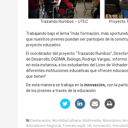
Trazando Rumbos – UTEC
Proyecto
Trabajando bajo el lema “más formación, más oportunida
que nuestros jóvenes puedan ser participes de la constr
proyecto educativo.
El coordinador del proyecto “Trazando Rumbos”, Director d
de Desarrollo, DGDMA, Biólogo, Rodrigo Vargas, informó q
en esta instancia, a los estudiantes del Liceo de Vichade
diferentes instituciones educativas que ofrecen educación
que tienen”.
De esta manera se trabaja en la
innovación,
con la parti
de los jóvenes a través de la educación.
Destacados
,
Movilidad urbana
,
Multimedia
,
Municipios
,
No
Articulacion Regional
,
Formate aquí!
,
idr
,
Innovación
,
Innovació