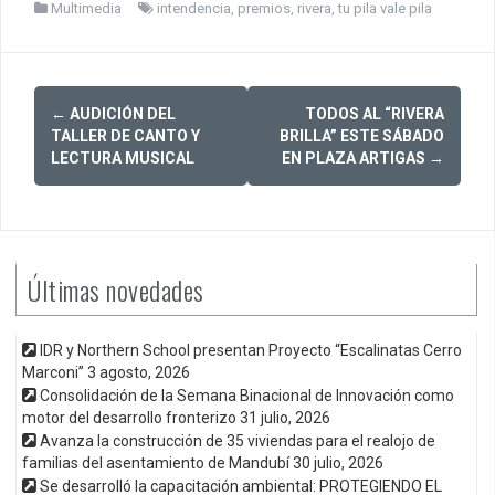
Multimedia
intendencia
,
premios
,
rivera
,
tu pila vale pila
Post
←
AUDICIÓN DEL
TODOS AL “RIVERA
navigation
TALLER DE CANTO Y
BRILLA” ESTE SÁBADO
LECTURA MUSICAL
EN PLAZA ARTIGAS
→
Últimas novedades
IDR y Northern School presentan Proyecto “Escalinatas Cerro
Marconi”
3 agosto, 2026
Consolidación de la Semana Binacional de Innovación como
motor del desarrollo fronterizo
31 julio, 2026
Avanza la construcción de 35 viviendas para el realojo de
familias del asentamiento de Mandubí
30 julio, 2026
Se desarrolló la capacitación ambiental: PROTEGIENDO EL