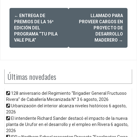
Post
←
ENTREGA DE
LLAMADO PARA
navigation
PREMIOS DE LA 16ª
PROVEER CARGOS EN
EDICIÓN DEL
PROYECTO DE
PROGRAMA “TU PILA
DESARROLLO
VALE PILA”
MADERERO
→
Últimas novedades
128 aniversario del Regimiento “Brigadier General Fructuoso
Rivera” de Caballería Mecanizada N° 3
6 agosto, 2026
Urbanización del interior alcanza niveles históricos
6 agosto,
2026
El intendente Richard Sander destacó el impacto de la nueva
planta de Urufor en el desarrollo y el empleo en Rivera
6 agosto,
2026
IDR y Northern School presentan Proyecto “Escalinatas Cerro