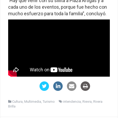
Hay que venir con su sillita a Plaza Artigas y a
“
cada uno de los eventos, porque fue hecho con
mucho esfuerzo para toda la familia”, concluyó.
Cultura
,
Multimedia
,
Turismo
intendencia
,
Rievra
,
Rivera
Brilla