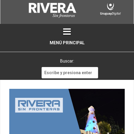
Skip
to
content
MENÚ PRINCIPAL
Buscar:
Buscar: