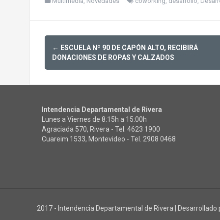
Multimedia
,
Novedades
coworking
,
desarrollo
,
Desarr
Post
←
ESCUELA Nº 90 DE CAPÓN ALTO, RECIBIRÁ
navigation
DONACIONES DE ROPAS Y CALZADOS
Intendencia Departamental de Rivera
Lunes a Viernes de 8:15h a 15:00h
Agraciada 570, Rivera - Tel.
4623 1900
Cuareim 1533, Montevideo - Tel.
2908 0468
2017 - Intendencia Departamental de Rivera
|
Desarrollado 