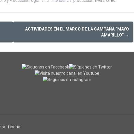
ollo y Producción
,
dgdma
,
idr
,
intendencia
,
producción
,
rivera
,
UTEC
ACTIVIDADES EN EL MARCO DE LA CAMPAÑA “MAYO
AMARILLO”
→
por:
Tiberia