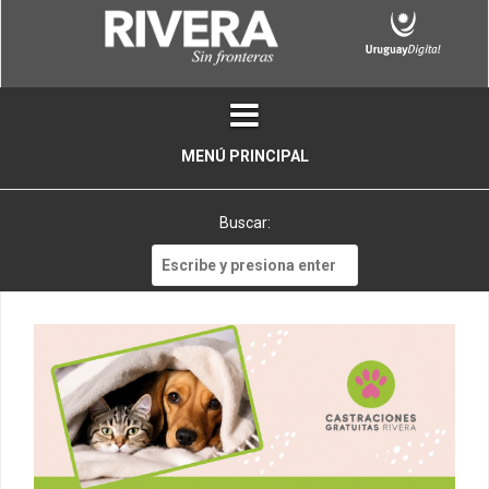
Skip
to
content
MENÚ PRINCIPAL
Buscar:
Buscar: