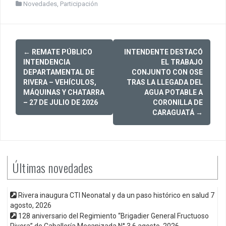
Novedades
,
Participación
Post
←
REMATE PÚBLICO
INTENDENTE DESTACÓ
navigation
INTENDENCIA
EL TRABAJO
DEPARTAMENTAL DE
CONJUNTO CON OSE
RIVERA – VEHÍCULOS,
TRAS LA LLEGADA DEL
MÁQUINAS Y CHATARRA
AGUA POTABLE A
– 27 DE JULIO DE 2026
CORONILLA DE
CARAGUATÁ
→
Últimas novedades
Rivera inaugura CTI Neonatal y da un paso histórico en salud
7
agosto, 2026
128 aniversario del Regimiento “Brigadier General Fructuoso
Rivera” de Caballería Mecanizada N° 3
6 agosto, 2026