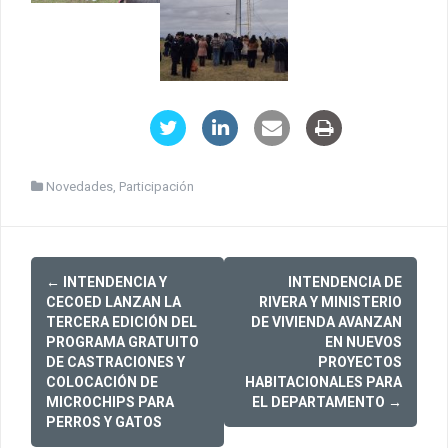
Novedades
,
Participación
Post
←
INTENDENCIA Y
INTENDENCIA DE
navigation
CECOED LANZAN LA
RIVERA Y MINISTERIO
TERCERA EDICIÓN DEL
DE VIVIENDA AVANZAN
PROGRAMA GRATUITO
EN NUEVOS
DE CASTRACIONES Y
PROYECTOS
COLOCACIÓN DE
HABITACIONALES PARA
MICROCHIPS PARA
EL DEPARTAMENTO
→
PERROS Y GATOS