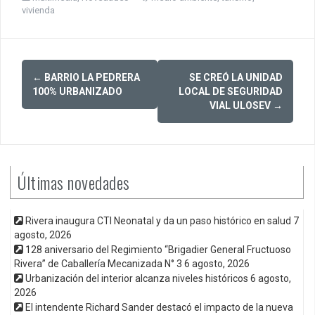
vivienda
Post
←
BARRIO LA PEDRERA
SE CREÓ LA UNIDAD
navigation
100% URBANIZADO
LOCAL DE SEGURIDAD
VIAL ULOSEV
→
Últimas novedades
Rivera inaugura CTI Neonatal y da un paso histórico en salud
7
agosto, 2026
128 aniversario del Regimiento “Brigadier General Fructuoso
Rivera” de Caballería Mecanizada N° 3
6 agosto, 2026
Urbanización del interior alcanza niveles históricos
6 agosto,
2026
El intendente Richard Sander destacó el impacto de la nueva