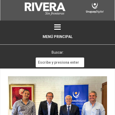
Skip
to
content
MENÚ PRINCIPAL
Buscar:
Buscar: