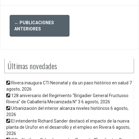
Posts
←
PUBLICACIONES
navigation
ANTERIORES
Últimas novedades
Rivera inaugura CTI Neonatal y da un paso histórico en salud
7
agosto, 2026
128 aniversario del Regimiento “Brigadier General Fructuoso
Rivera” de Caballería Mecanizada N° 3
6 agosto, 2026
Urbanización del interior alcanza niveles históricos
6 agosto,
2026
El intendente Richard Sander destacó el impacto de la nueva
planta de Urufor en el desarrollo y el empleo en Rivera
6 agosto,
2026