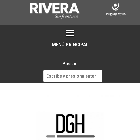
Skip
to
content
MENÚ PRINCIPAL
Buscar:
Buscar: