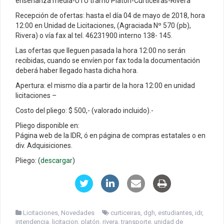
enseñanza media-UTU tramo Platón-Curticeiras-Rivera”
Recepción de ofertas: hasta el día 04 de mayo de 2018, hora
12:00 en Unidad de Licitaciones, (Agraciada Nº 570 (pb),
Rivera) o vía fax al tel. 46231900 interno 138- 145.
Las ofertas que lleguen pasada la hora 12:00 no serán
recibidas, cuando se envíen por fax toda la documentación
deberá haber llegado hasta dicha hora.
Apertura: el mismo día a partir de la hora 12:00 en unidad
licitaciones –
Costo del pliego: $ 500,- (valorado incluido).-
Pliego disponible en:
Página web de la IDR, ó en página de compras estatales o en
div. Adquisiciones.
Pliego: (
descargar
)
Licitaciones
,
Novedades
curticeiras
,
dgh
,
estudiantes
,
idr
,
intendencia
,
licitacion
,
platón
,
rivera
,
transporte
,
unidad de