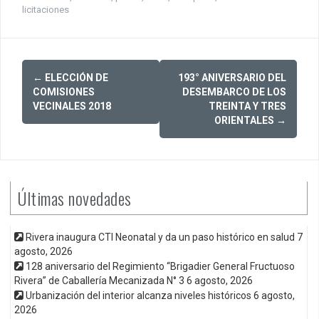
licitaciones
Post
←
ELECCIÓN DE
193° ANIVERSARIO DEL
navigation
COMISIONES
DESEMBARCO DE LOS
VECINALES 2018
TREINTA Y TRES
ORIENTALES
→
Últimas novedades
Rivera inaugura CTI Neonatal y da un paso histórico en salud
7
agosto, 2026
128 aniversario del Regimiento “Brigadier General Fructuoso
Rivera” de Caballería Mecanizada N° 3
6 agosto, 2026
Urbanización del interior alcanza niveles históricos
6 agosto,
2026