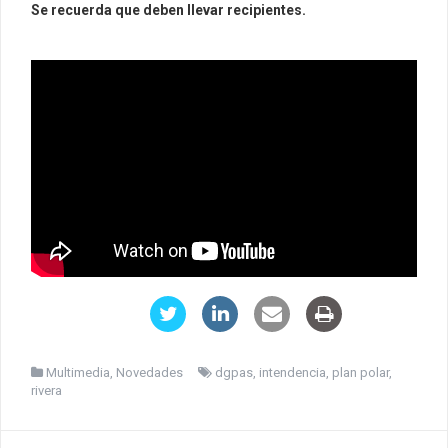
Se recuerda que deben llevar recipientes.
Multimedia
,
Novedades
dgpas
,
intendencia
,
plan polar
,
rivera