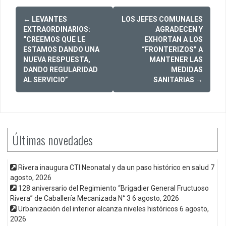
Post
←
LEVANTES
LOS JEFES COMUNALES
navigation
EXTRAORDINARIOS:
AGRADECEN Y
“CREEMOS QUE LE
EXHORTAN A LOS
ESTAMOS DANDO UNA
“FRONTERIZOS” A
NUEVA RESPUESTA,
MANTENER LAS
DANDO REGULARIDAD
MEDIDAS
AL SERVICIO”
SANITARIAS
→
Últimas novedades
Rivera inaugura CTI Neonatal y da un paso histórico en salud
7
agosto, 2026
128 aniversario del Regimiento “Brigadier General Fructuoso
Rivera” de Caballería Mecanizada N° 3
6 agosto, 2026
Urbanización del interior alcanza niveles históricos
6 agosto,
2026