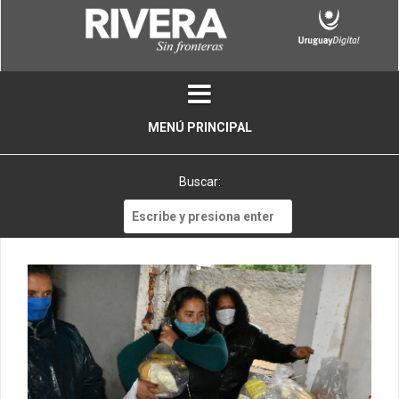
Skip
to
content
MENÚ PRINCIPAL
Buscar:
Buscar: