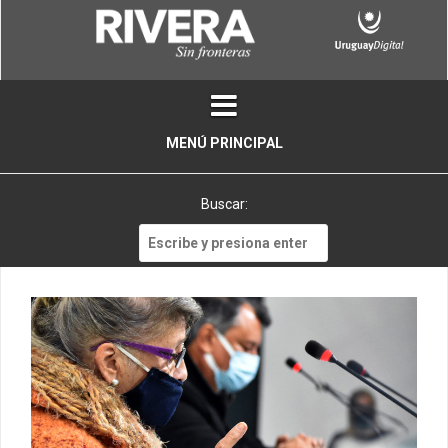
Skip
to
content
MENÚ PRINCIPAL
Buscar:
Buscar: