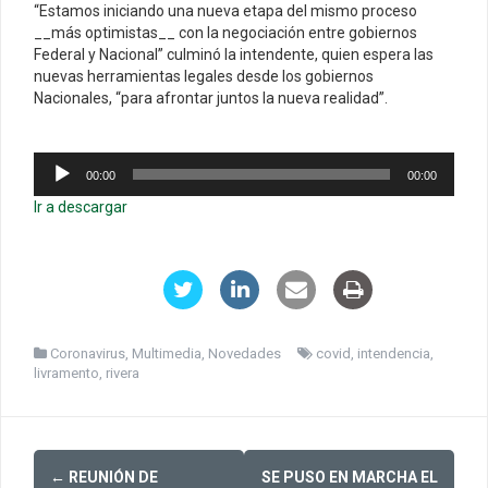
“Estamos iniciando una nueva etapa del mismo proceso
__más optimistas__ con la negociación entre gobiernos
Federal y Nacional” culminó la intendente, quien espera las
nuevas herramientas legales desde los gobiernos
Nacionales, “para afrontar juntos la nueva realidad”.
Reproductor
00:00
00:00
de
audio
Ir a descargar
Coronavirus
,
Multimedia
,
Novedades
covid
,
intendencia
,
livramento
,
rivera
Post
←
REUNIÓN DE
SE PUSO EN MARCHA EL