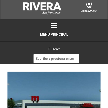
Skip
to
content
MENÚ PRINCIPAL
Buscar:
Buscar: