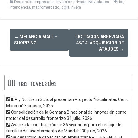
Desarrollo empresarial
,
Inversión privada
,
Novedades
idr
,
intendencia
,
macromercado
,
obra
,
rivera
Post
←
MELANCIA MALL –
LICITACIÓN ABREVIADA
navigation
SHOPPING
45/14: ADQUISICIÓN DE
ATAÚDES
→
Últimas novedades
IDR y Northern School presentan Proyecto “Escalinatas Cerro
Marconi”
3 agosto, 2026
Consolidación de la Semana Binacional de Innovación como
motor del desarrollo fronterizo
31 julio, 2026
Avanza la construcción de 35 viviendas para el realojo de
familias del asentamiento de Mandubí
30 julio, 2026
Se desarrolló la capacitación ambiental: PROTEGIENDO EL