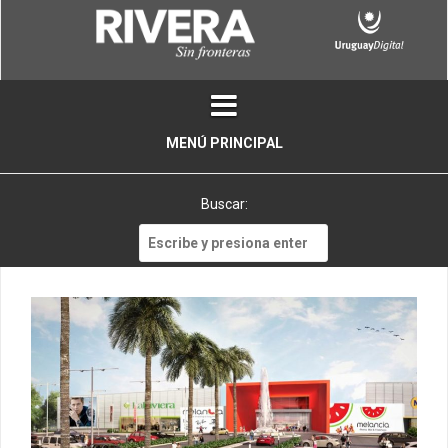
Skip
to
content
MENÚ PRINCIPAL
Buscar:
Buscar: