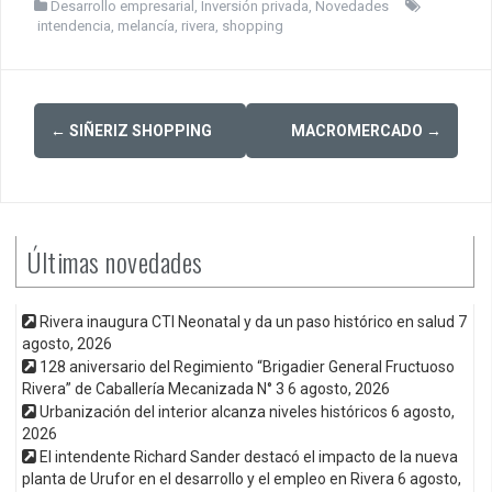
Desarrollo empresarial
,
Inversión privada
,
Novedades
intendencia
,
melancía
,
rivera
,
shopping
Post
←
SIÑERIZ SHOPPING
MACROMERCADO
→
navigation
Últimas novedades
Rivera inaugura CTI Neonatal y da un paso histórico en salud
7
agosto, 2026
128 aniversario del Regimiento “Brigadier General Fructuoso
Rivera” de Caballería Mecanizada N° 3
6 agosto, 2026
Urbanización del interior alcanza niveles históricos
6 agosto,
2026
El intendente Richard Sander destacó el impacto de la nueva
planta de Urufor en el desarrollo y el empleo en Rivera
6 agosto,